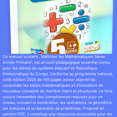
Ce manuel scolaire, ‘Maîtriser les Mathématiques 5ème
Année Primaire’, est un outil pédagogique essentiel conçu
pour les élèves du système éducatif en République
Démocratique du Congo. Conforme au programme national,
cette édition 2025 de 155 pages a pour objectif de
consolider les bases mathématiques et d’introduire de
nouveaux concepts de manière claire et structurée. Le livre
couvre l’ensemble des compétences requises pour ce
niveau, incluant la numération, les opérations, la géométrie,
les mesures et la résolution de problèmes. Proposé en
version PDF, il constitue une ressource accessible pour les