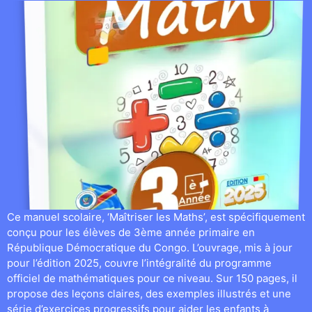
Ce manuel scolaire, ‘Maîtriser les Maths’, est spécifiquement
conçu pour les élèves de 3ème année primaire en
République Démocratique du Congo. L’ouvrage, mis à jour
pour l’édition 2025, couvre l’intégralité du programme
officiel de mathématiques pour ce niveau. Sur 150 pages, il
propose des leçons claires, des exemples illustrés et une
série d’exercices progressifs pour aider les enfants à