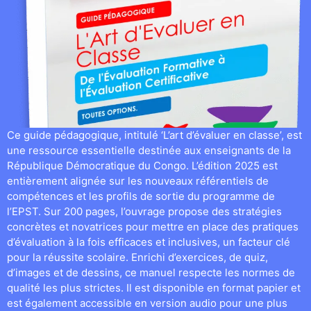
Ce guide pédagogique, intitulé ‘L’art d’évaluer en classe’, est
une ressource essentielle destinée aux enseignants de la
République Démocratique du Congo. L’édition 2025 est
entièrement alignée sur les nouveaux référentiels de
compétences et les profils de sortie du programme de
l’EPST. Sur 200 pages, l’ouvrage propose des stratégies
concrètes et novatrices pour mettre en place des pratiques
d’évaluation à la fois efficaces et inclusives, un facteur clé
pour la réussite scolaire. Enrichi d’exercices, de quiz,
d’images et de dessins, ce manuel respecte les normes de
qualité les plus strictes. Il est disponible en format papier et
est également accessible en version audio pour une plus