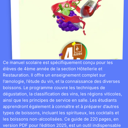
Ce manuel scolaire est spécifiquement conçu pour les
élèves de 4ème année de la section Hôtellerie et
Restauration. Il offre un enseignement complet sur
l’œnologie, l’étude du vin, et la connaissance des diverses
boissons. Le programme couvre les techniques de
dégustation, la classification des vins, les régions viticoles,
ainsi que les principes de service en salle. Les étudiants
apprendront également à connaître et à préparer d’autres
types de boissons, incluant les spiritueux, les cocktails et
les boissons non-alcoolisées. Ce guide de 220 pages, en
version PDF pour l’édition 2025, est un outil indispensable