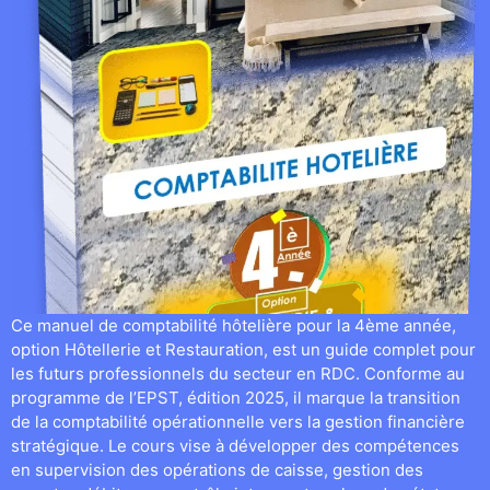
Ce manuel de comptabilité hôtelière pour la 4ème année,
option Hôtellerie et Restauration, est un guide complet pour
les futurs professionnels du secteur en RDC. Conforme au
programme de l’EPST, édition 2025, il marque la transition
de la comptabilité opérationnelle vers la gestion financière
stratégique. Le cours vise à développer des compétences
en supervision des opérations de caisse, gestion des