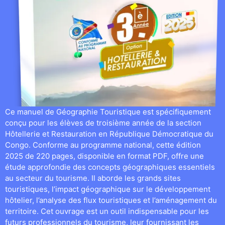
Ce manuel de Géographie Touristique est spécifiquement
conçu pour les élèves de troisième année de la section
Hôtellerie et Restauration en République Démocratique du
Congo. Conforme au programme national, cette édition
2025 de 220 pages, disponible en format PDF, offre une
étude approfondie des concepts géographiques essentiels
au secteur du tourisme. Il aborde les grands sites
touristiques, l’impact géographique sur le développement
hôtelier, l’analyse des flux touristiques et l’aménagement du
territoire. Cet ouvrage est un outil indispensable pour les
futurs professionnels du tourisme, leur fournissant les