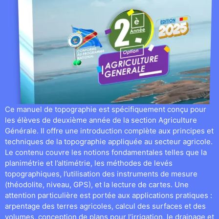
Ce manuel de topographie est spécifiquement conçu pour
les élèves de deuxième année de la section Agriculture
Générale. Il offre une introduction complète aux principes et
techniques de la topographie appliquée au secteur agricole.
Le contenu couvre les notions fondamentales telles que la
planimétrie et l’altimétrie, les méthodes de levés
topographiques, l’utilisation des instruments de mesure
(théodolite, niveau, GPS), et la lecture de cartes. Une
attention particulière est portée aux applications pratiques :
arpentage des terres agricoles, calcul des surfaces et des
volumes, conception de plans pour l’irrigation, le drainage et