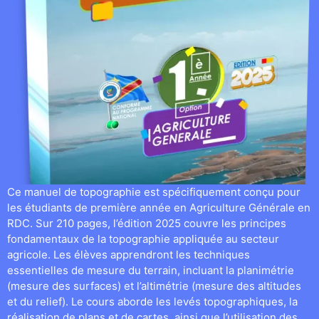
Ce manuel de topographie est spécifiquement conçu pour
les étudiants de première année en Agriculture Générale en
RDC. Sur 210 pages, l’édition 2025 couvre les principes
fondamentaux de la topographie appliquée au secteur
agricole. Les élèves apprendront les techniques
essentielles de mesure du terrain, incluant la planimétrie
(mesure des surfaces) et l’altimétrie (mesure des altitudes
et du relief). Le cours aborde les levés topographiques, la
réalisation de plans et de cartes, ainsi que l’utilisation des