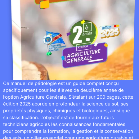
Ce manuel de pédologie est un guide complet conçu
spécifiquement pour les élèves de deuxième année de
l’option Agriculture Générale. S’étalant sur 200 pages, cette
édition 2025 aborde en profondeur la science du sol, ses
propriétés physiques, chimiques et biologiques, ainsi que
sa classification. L’objectif est de fournir aux futurs
techniciens agricoles les connaissances fondamentales
pour comprendre la formation, la gestion et la conservation
des sols, un pilier essentiel pour une agriculture durable et