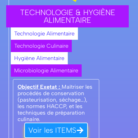
TECHNOLOGIE & HYGIÈNE
ALIMENTAIRE
Technologie Alimentaire
Technologie Culinaire
Hygiène Alimentaire
Microbiologie Alimentaire
Objectif Exetat :
Maîtriser les
procédés de conservation
(pasteurisation, séchage…),
les normes HACCP, et les
techniques de préparation
culinaire.
Voir les ITEMS