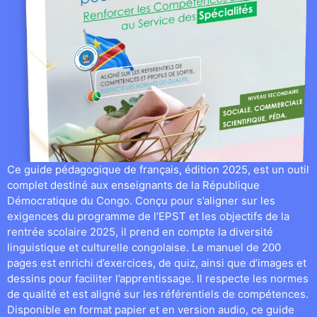
Ce guide pédagogique de français, édition 2025, est un outil
complet destiné aux enseignants de la République
Démocratique du Congo. Conçu pour s’aligner sur les
exigences du programme de l’EPST et les objectifs de la
rentrée scolaire 2025, il prend en compte la diversité
linguistique et culturelle congolaise. Le manuel de 200
pages est enrichi d’exercices, de quiz, ainsi que d’images et
dessins pour faciliter l’apprentissage. Il respecte les normes
de qualité et est aligné sur les référentiels de compétences.
Disponible en format papier et en version audio, ce guide