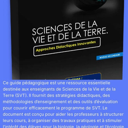
Ce guide pédagogique est une ressource essentielle
destinée aux enseignants de Sciences de la Vie et de la
Terre (SVT). Il fournit des stratégies didactiques, des
méthodologies d’enseignement et des outils d’évaluation
pour couvrir efficacement le programme de SVT. Le
document est conçu pour aider les professeurs à structurer
leurs cours, à organiser des travaux pratiques et à stimuler
l’intérêt des élèves pour la biologie, la géologie et l’écologie.