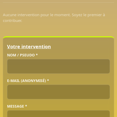
Aucune intervention pour le moment. Soyez le premier à
contribuer.
Votre intervention
NOM / PSEUDO *
E-MAIL (ANONYMISÉ) *
MESSAGE *