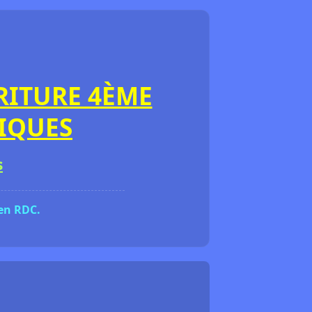
RITURE 4ÈME
IQUES
s
 en RDC.