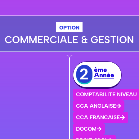
OPTION
COMMERCIALE & GESTION
2
ème
Année
COMPTABILITE NIVEAU I
CCA ANGLAISE
CCA FRANCAISE
DOCOM