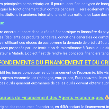
ses principales caractéristiques. Il pourra identifier les types de ban
iquer le fonctionnement d’un compte bancaire. Il sera également ini
institutions financières internationales et aux notions de base des 
ue
re concret et ancré dans la réalité économique et financière du pay
 (dépliants de produits bancaires, conditions générales de compte
ive, utilisant des études de cas comme la demande de crédit d’équ
rvices proposés par une institution de microfinance à Bunia, ou la s
eur à Matadi. L’objectif est de rendre les concepts financiers tang
ES FONDEMENTS DU FINANCEMENT ET DU CR
tablit les bases conceptuelles du financement de l’économie. Elle vis
 agents économiques (ménages, entreprises, État) couvrent leurs be
ces qu’ils génèrent eux-mêmes de celles qu’ils doivent obtenir aupr
 Sources de Financement des Agents Économiques
rigine des ressources financières, en différenciant le financement i