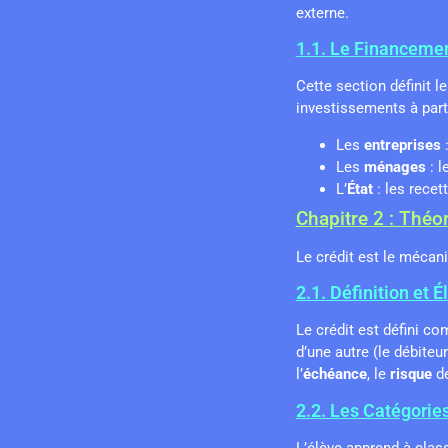
externe.
1.1. Le Financeme
Cette section définit 
investissements à part
Les
entreprises
:
Les
ménages
: l
L’
État
: les recet
Chapitre 2 : Théo
Le crédit est le mécan
2.1. Définition et 
Le crédit est défini c
d’une autre (le débite
l’
échéance
, le
risque
de
2.2. Les Catégories
L’élève apprend à classi