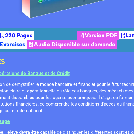
220 Pages
Version PDF
Lan
 Exercises
Audio Disponible sur demande
ES
Opérations de Banque et de Crédit
n de démystifier le monde bancaire et financier pour le futur technic
ion claire et opérationnelle du rôle des banques, des mécanismes d
ment disponibles pour les agents économiques. Il s’agit de former
itutions financières, de comprendre les conditions d’accès au finan
lais et international.
ssage
, l’élève devra être capable de distinguer les différentes sources 