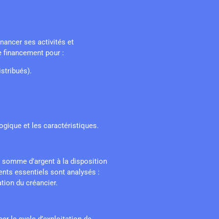
nancer ses activités et
 financement pour :
stribués).
ogique et les caractéristiques.
e somme d’argent à la disposition
ents essentiels sont analysés :
tion du créancier.
er le cycle d’exploitation de