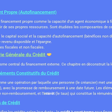
nt Propre (Autofinancement)
le financement propre comme la capacité d’un agent économique à fi
ir de ses propres ressources. Sont étudiées les composantes de ce
 le capital social et la capacité d’autofinancement (bénéfices non di
e revenu disponible et l’épargne.
tes fiscales et non fiscales.
rie Générale du Crédit
isme central du financement externe. Ce chapitre en déconstruit la l
Éléments Constitutifs du Crédit
omme une opération par laquelle une personne (le créancier) met un
ur), avec la promesse de remboursement à une date future. Les élém
 non-remboursement, et l’
intérêt
(le taux) qui constitue la rémunéra
 de Crédit
fier les crédits selon leur durée : le
crédit à court terme
pour financ