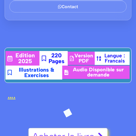
Contact
Edition
220
Version
Langue :
2025
Pages
PDF
Francais
Illustrations &
Audio Disponible sur
demande
Exercises
….