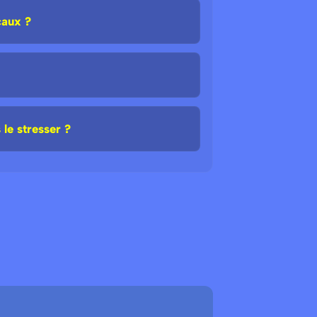
caux ?
le stresser ?