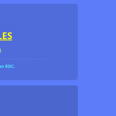
LES
s
 en RDC.