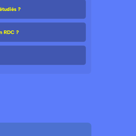
étudiés ?
en RDC ?