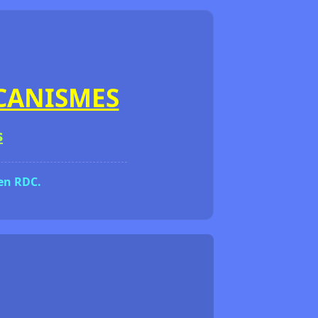
ÉCANISMES
s
 en RDC.