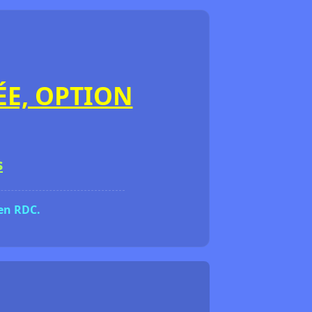
ÉE, OPTION
s
 en RDC.