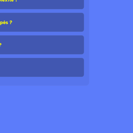
ipés ?
?