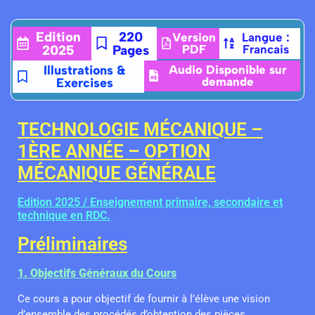
Edition
220
Version
Langue :
2025
Pages
PDF
Francais
Illustrations &
Audio Disponible sur
demande
Exercises
TECHNOLOGIE MÉCANIQUE –
1ÈRE ANNÉE – OPTION
MÉCANIQUE GÉNÉRALE
Edition 2025 / Enseignement primaire, secondaire et
technique en RDC.
Préliminaires
1. Objectifs Généraux du Cours
Ce cours a pour objectif de fournir à l’élève une vision
d’ensemble des procédés d’obtention des pièces