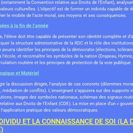
(notamment la Convention relative aux Droits de l’Enfant), analyser
aleurs culturelles. L’objectif est de former un individu capable de 
cher le mobile de l’acte moral, ses moyens et ses conséquences.
ées à la fin de l’année
e, l’élève doit être capable de présenter son identité complète et d’
liquer la structure administrative de la RDC et le rôle des institutio
pourra identifier les principes de la démocratie (élections, toléranc
à l’école, et reconnaître les symboles de la nation (Drapeau, Hymne, D
rculation routière et les principes de protection de la voie publique.
ogique et Matériel
gie la discussion dirigée, l’analyse de cas concrets (dilemmes morau
, médiation de conflits). L’enseignant s’appuiera sur des supports v
utions, images des symboles nationaux, schémas des signaux routie
lative aux Droits de l’Enfant (CDE). La mise en place d’un « gouve
r l’application pratique des valeurs démocratiques.
NDIVIDU ET LA CONNAISSANCE DE SOI (LA 
)