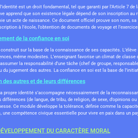
’identité est un droit fondamental, tel que garanti par l’Article 7 de 
ève apprend que son existence légale dépend de son inscription au reg
oie un acte de naissance. Ce document officiel prouve son nom, sa nat
scription à l’école, l’obtention de documents de voyage et l’exercice
ement de la confiance en soi
 construit sur la base de la connaissance de ses capacités. L’élève
ces, même modestes. L’enseignant favorise un climat de classe où 
 assumer la responsabilité d’une tâche (chef de groupe, responsable
 du jugement des autres. La confiance en soi est la base de l’initiat
n des autres et de leurs différences
sa propre identité s’accompagne nécessairement de la reconnaissanc
 différences (de langue, de tribu, de religion, de sexe, d’opinions o
sse. Ce module développe la tolérance, définie comme la capacité
s, une compétence civique essentielle pour vivre en paix dans un pay
 DÉVELOPPEMENT DU CARACTÈRE MORAL