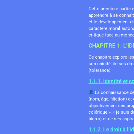
Cette première partie e
apprendre à se connaîtr
et le développement de
caractère moral autono
critique face au monde
CHAPITRE 1. L’I
Ce chapitre explore le
son unicité, de ses dro
(tolérance).
1.1.1. Identité et 
La connaissance de s
(nom, âge, filiation) et
objectivement ses propr
colérique », « je suis 
bien ») et de ses aspir
1.1.2. Le droit à l’id