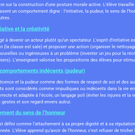
e sur la construction d’une posture morale active. L’élève travaille
ssent un comportement digne : l’initiative, la pudeur, le sens de l’ho
utres.
tiative et la créativité
 à devenir un acteur plutôt qu’un spectateur. L’esprit d’initiative e
in (la classe est sale) et proposer une action (organiser le nettoyage
nouvelles ou ingénieuses à un problème (inventer un jeu pour la réc
hiers). L’enseignant valorise les propositions des élèves pour stim
s comportements indécents (pudeur)
écence et la pudeur comme des formes de respect de soi et des aut
s sont considérés comme impudiques ou indécents dans la vie en 
ecte et adaptée à l’école, un langage poli (éviter les injures et la vu
gestes et son regard envers autrui.
ement du sens de l’honneur
t défini comme l’attachement à sa propre dignité et à sa réputation,
nnée. L’élève apprend qu’avoir de l’honneur, c’est refuser de tricher