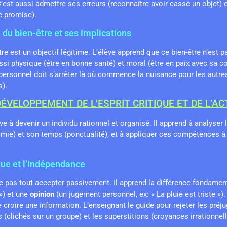
’est aussi admettre ses erreurs (reconnaître avoir cassé un objet) 
e promise).
 du bien-être et ses implications
re est un objectif légitime. L’élève apprend que ce bien-être n’est 
ssi physique (être en bonne santé) et moral (être en paix avec sa c
e personnel doit s’arrêter là où commence la nuisance pour les autre
s).
DÉVELOPPEMENT DE L’ESPRIT CRITIQUE ET DE L’AC
e à devenir un individu rationnel et organisé. Il apprend à analyser l
omie) et son temps (ponctualité), et à appliquer ces compétences
ique et l’indépendance
e pas tout accepter passivement. Il apprend la différence fondamen
 ») et une
opinion
(un jugement personnel, ex: « La pluie est triste »).
 croire une information. L’enseignant le guide pour rejeter les préj
s (clichés sur un groupe) et les superstitions (croyances irrationnell