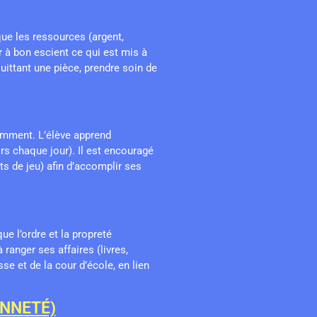
que les ressources (argent,
ser à bon escient ce qui est mis à
quittant une pièce, prendre soin de
emment. L’élève apprend
oirs chaque jour). Il est encouragé
s de jeu) afin d’accomplir ses
e l’ordre et la propreté
 ranger ses affaires (livres,
se et de la cour d’école, en lien
ENNETÉ)