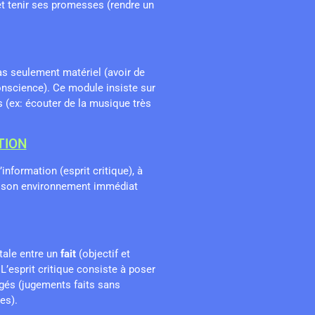
et tenir ses promesses (rendre un
pas seulement matériel (avoir de
onscience). Ce module insiste sur
s (ex: écouter de la musique très
TION
’information (esprit critique), à
 à son environnement immédiat
tale entre un
fait
(objectif et
 L’esprit critique consiste à poser
ugés (jugements faits sans
es).