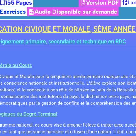
155 Pages
Version PDF
Lan
 Exercises
Audio Disponible sur demande
ATION CIVIQUE ET MORALE, 5ÈME ANNÉE
eignement primaire, secondaire et technique en RDC
nérale au Cours
ivique et Morale pour la cinquième année primaire marque une étap
 la conscience nationale et institutionnelle. L’élève explore son ide
pirations) et la connecte à son rôle de citoyen au sein de la Répub
connaissance des institutions du pays, la distinction entre pays, nati
émocratiques par la gestion de conflits et la compréhension des en
ogiques du Degré Terminal
mme national, ce cours vise à amener l’élève à traiter avec succès
en tant que personne humaine et citoyen d’une nation. Il doit connaî