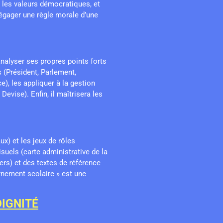
 les valeurs démocratiques, et
dégager une règle morale d’une
analyser ses propres points forts
ns (Président, Parlement,
e), les appliquer à la gestion
evise). Enfin, il maîtrisera les
x) et les jeux de rôles
isuels (carte administrative de la
rs) et des textes de référence
rnement scolaire » est une
DIGNITÉ