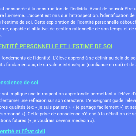
st consacrée à la construction de l’individu. Avant de pouvoir être u
e lui-même. L’accent est mis sur l’introspection, l’identification de
 l’estime de soi. Cette exploration de l’identité personnelle débou
me, capable d’initiative, de gestion rationnelle de son temps et de
.
DENTITÉ PERSONNELLE ET L’ESTIME DE SOI
s fondements de l’identité. L’élève apprend à se définir au-delà de 
its fondamentaux, de sa valeur intrinsèque (confiance en soi) et de s
conscience de soi
oi implique une introspection approfondie permettant à l’élève d’a
 d’entamer une réflexion sur son caractère. L’enseignant guide l’élève
es qualités (ex: « je suis patient », « je partage facilement ») et ses
désordonné »). Cette prise de conscience s’étend à la définition de s
ations futures (« je voudrais devenir médecin »).
entité et l’État civil