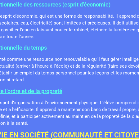
ationnelle des ressources (esprit d’économie)
 l’esprit d’économie, qui est une forme de responsabilité. Il apprend 
scolaires, eau, électricité) sont limitées et précieuses. Il doit utili
 gaspiller l’eau en laissant couler le robinet, éteindre la lumière en 
ure toute l’année.
ationnelle du temps
té comme une ressource non renouvelable qu’il faut gérer intellig
ualité (arriver à l’heure à l’école) et de la régularité (faire ses dev
(établir un emploi du temps personnel pour les leçons et les moment
on ni retard.
e l’ordre et de la propreté
sprit d’organisation à l’environnement physique. L’élève comprend qu
 et à l’efficacité. Il apprend à maintenir son banc de travail propre, à
finie, et à participer activement au maintien de la propreté de la clas
on à la santé.
 VIE EN SOCIÉTÉ (COMMUNAUTÉ ET CITOY