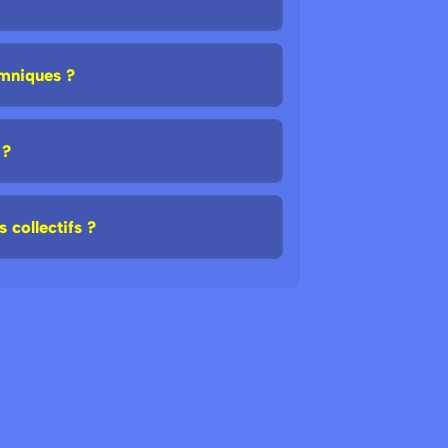
ymniques ?
 ?
 collectifs ?