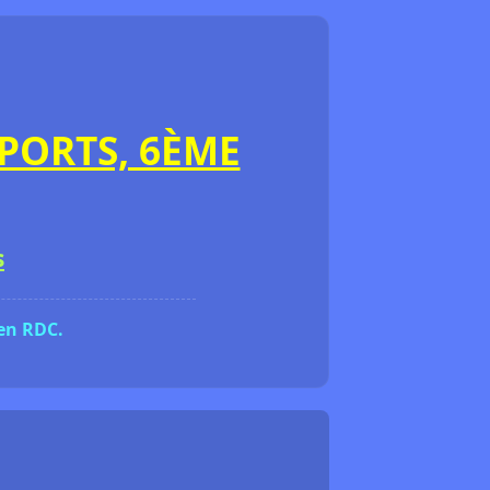
PORTS, 6ÈME
s
 en RDC.