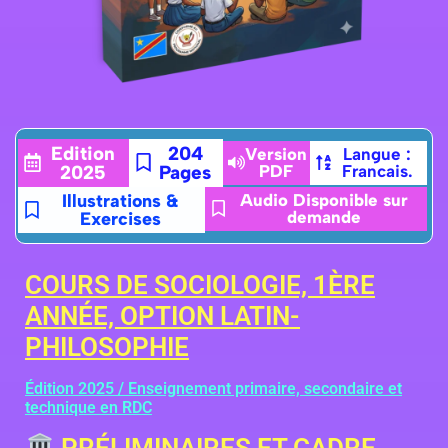
Edition
204
Version
Langue :
2025
Pages
PDF
Francais.
Illustrations &
Audio Disponible sur
demande
Exercises
COURS DE SOCIOLOGIE, 1ÈRE
ANNÉE, OPTION LATIN-
PHILOSOPHIE
Édition 2025 / Enseignement primaire, secondaire et
technique en RDC
PRÉLIMINAIRES ET CADRE